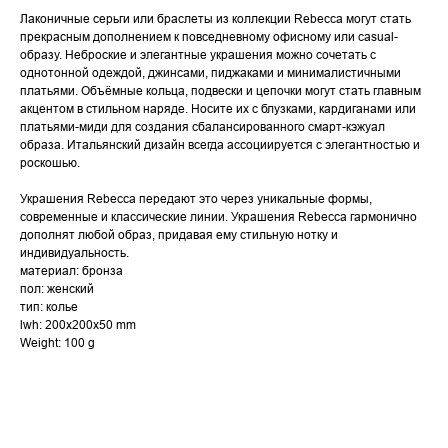
Лаконичные серьги или браслеты из коллекции Rebecca могут стать
прекрасным дополнением к повседневному офисному или casual-
образу. Неброские и элегантные украшения можно сочетать с
однотонной одеждой, джинсами, пиджаками и минималистичными
платьями. Объёмные кольца, подвески и цепочки могут стать главным
акцентом в стильном наряде. Носите их с блузками, кардиганами или
платьями-миди для создания сбалансированного смарт-кэжуал
образа. Итальянский дизайн всегда ассоциируется с элегантностью и
роскошью.
Украшения Rebecca передают это через уникальные формы,
современные и классические линии. Украшения Rebecca гармонично
дополнят любой образ, придавая ему стильную нотку и
индивидуальность.
материал: бронза
пол: женский
тип: колье
lwh: 200x200x50 mm
Weight: 100 g