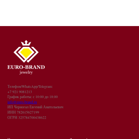
Телефон/WhatsApp/Telegram:
+7 921 9081213
График работы: с 10:00 до 18:00
info@euro-brand.ru
ИП Черногал Евгений Анатольевич
ИНН 782615627199
ОГРН 325784700438622