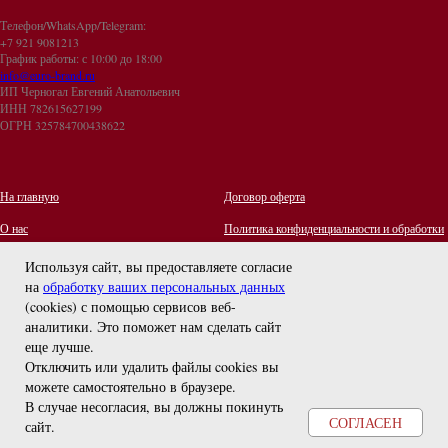
Телефон/WhatsApp/Telegram:
+7 921 9081213
График работы: с 10:00 до 18:00
info@euro-brand.ru
ИП Черногал Евгений Анатольевич
ИНН 782615627199
ОГРН 325784700438622
На главную
Договор оферта
О нас
Политика конфиденциальности и обработки
персональных данных
Контакты
Используя сайт, вы предоставляете согласие
на
обработку ваших персональных данных
Отзывы
(cookies) с помощью сервисов веб-
Оплата и Доставка
задайте вопрос
аналитики. Это поможет нам сделать сайт
Правила ухода за украшениями
еще лучше.
Отключить или удалить файлы cookies вы
можете самостоятельно в браузере
.
В случае несогласия, вы должны покинуть
СОГЛАСЕН
сайт.