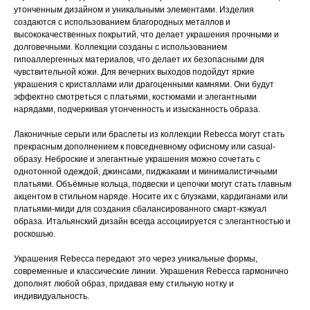
утонченным дизайном и уникальными элементами. Изделия
создаются с использованием благородных металлов и
высококачественных покрытий, что делает украшения прочными и
долговечными. Коллекции созданы с использованием
гипоаллергенных материалов, что делает их безопасными для
чувствительной кожи. Для вечерних выходов подойдут яркие
украшения с кристаллами или драгоценными камнями. Они будут
эффектно смотреться с платьями, костюмами и элегантными
нарядами, подчеркивая утонченность и изысканность образа.
Лаконичные серьги или браслеты из коллекции Rebecca могут стать
прекрасным дополнением к повседневному офисному или casual-
образу. Неброские и элегантные украшения можно сочетать с
однотонной одеждой, джинсами, пиджаками и минималистичными
платьями. Объёмные кольца, подвески и цепочки могут стать главным
акцентом в стильном наряде. Носите их с блузками, кардиганами или
платьями-миди для создания сбалансированного смарт-кэжуал
образа. Итальянский дизайн всегда ассоциируется с элегантностью и
роскошью.
Украшения Rebecca передают это через уникальные формы,
современные и классические линии. Украшения Rebecca гармонично
дополнят любой образ, придавая ему стильную нотку и
индивидуальность.