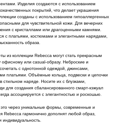
ентами. Изделия создаются с использованием
кокачественных покрытий, что делает украшения
ллекции созданы с использованием гипоаллергенных
зопасными для чувствительной кожи. Для вечерних
шения с кристаллами или драгоценными камнями.
ся с платьями, костюмами и элегантными нарядами,
зысканность образа.
ты из коллекции Rebecca могут стать прекрасным
 офисному или casual-образу. Неброские и
сочетать с однотонной одеждой, джинсами,
и платьями. Объёмные кольца, подвески и цепочки
в стильном наряде. Носите их с блузками,
ди для создания сбалансированного смарт-кэжуал
сегда ассоциируется с элегантностью и роскошью.
это через уникальные формы, современные и
ия Rebecca гармонично дополнят любой образ,
и индивидуальность.