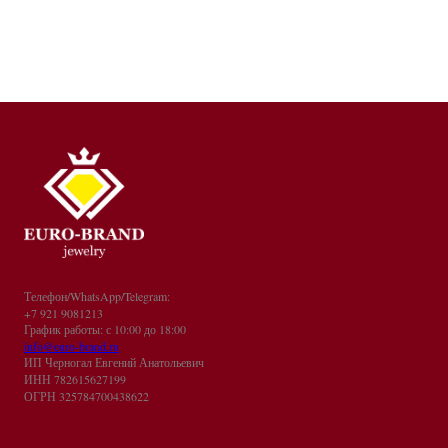
Телефон/WhatsApp/Telegram:
+7 921 9081213
График работы: с 10:00 до 18:00
info@euro-brand.ru
ИП Черногал Евгений Анатольевич
ИНН 782615627199
ОГРН 325784700438622