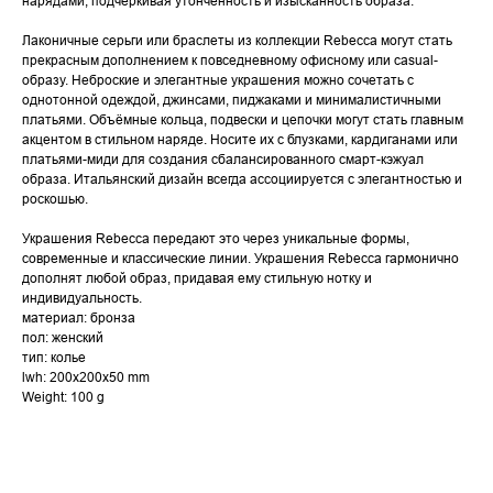
нарядами, подчеркивая утонченность и изысканность образа.
Лаконичные серьги или браслеты из коллекции Rebecca могут стать
прекрасным дополнением к повседневному офисному или casual-
образу. Неброские и элегантные украшения можно сочетать с
однотонной одеждой, джинсами, пиджаками и минималистичными
платьями. Объёмные кольца, подвески и цепочки могут стать главным
акцентом в стильном наряде. Носите их с блузками, кардиганами или
платьями-миди для создания сбалансированного смарт-кэжуал
образа. Итальянский дизайн всегда ассоциируется с элегантностью и
роскошью.
Украшения Rebecca передают это через уникальные формы,
современные и классические линии. Украшения Rebecca гармонично
дополнят любой образ, придавая ему стильную нотку и
индивидуальность.
материал: бронза
пол: женский
тип: колье
lwh: 200x200x50 mm
Weight: 100 g