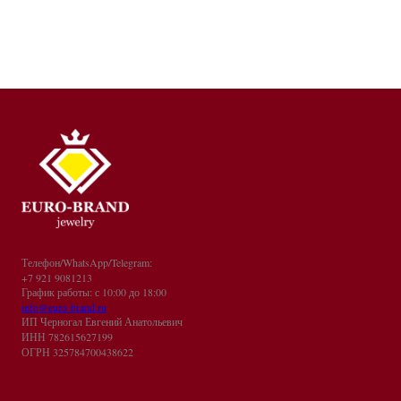
Телефон/WhatsApp/Telegram:
+7 921 9081213
График работы: с 10:00 до 18:00
info@euro-brand.ru
ИП Черногал Евгений Анатольевич
ИНН 782615627199
ОГРН 325784700438622