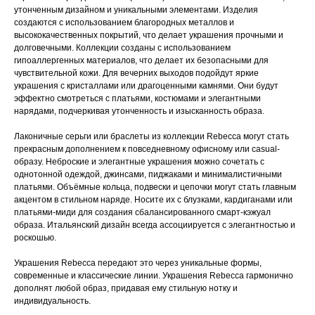
утонченным дизайном и уникальными элементами. Изделия
создаются с использованием благородных металлов и
высококачественных покрытий, что делает украшения прочными и
долговечными. Коллекции созданы с использованием
гипоаллергенных материалов, что делает их безопасными для
чувствительной кожи. Для вечерних выходов подойдут яркие
украшения с кристаллами или драгоценными камнями. Они будут
эффектно смотреться с платьями, костюмами и элегантными
нарядами, подчеркивая утонченность и изысканность образа.
Лаконичные серьги или браслеты из коллекции Rebecca могут стать
прекрасным дополнением к повседневному офисному или casual-
образу. Неброские и элегантные украшения можно сочетать с
однотонной одеждой, джинсами, пиджаками и минималистичными
платьями. Объёмные кольца, подвески и цепочки могут стать главным
акцентом в стильном наряде. Носите их с блузками, кардиганами или
платьями-миди для создания сбалансированного смарт-кэжуал
образа. Итальянский дизайн всегда ассоциируется с элегантностью и
роскошью.
Украшения Rebecca передают это через уникальные формы,
современные и классические линии. Украшения Rebecca гармонично
дополнят любой образ, придавая ему стильную нотку и
индивидуальность.