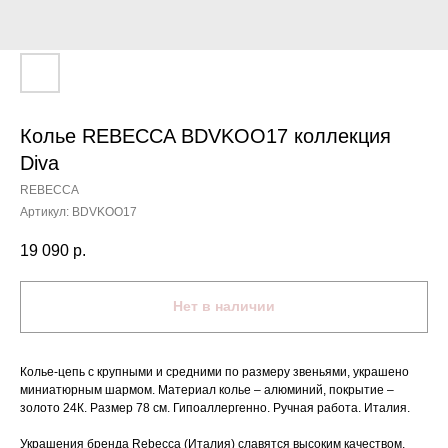
Колье REBECCA BDVKOO17 коллекция
Diva
REBECCA
Артикул:
BDVKOO17
19 090
р.
Нет в наличии
Колье-цепь с крупными и средними по размеру звеньями, украшено
миниатюрным шармом. Материал колье – алюминий, покрытие –
золото 24К. Размер 78 см. Гипоаллергенно. Ручная работа. Италия.
Украшения бренда Rebecca (Италия) славятся высоким качеством,