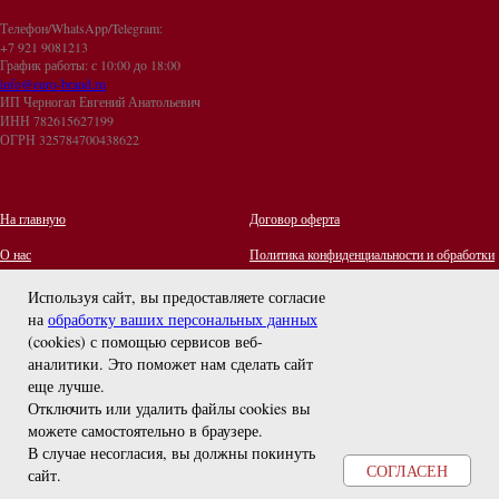
Телефон/WhatsApp/Telegram:
+7 921 9081213
График работы: с 10:00 до 18:00
info@euro-brand.ru
ИП Черногал Евгений Анатольевич
ИНН 782615627199
ОГРН 325784700438622
На главную
Договор оферта
О нас
Политика конфиденциальности и обработки
персональных данных
Контакты
Используя сайт, вы предоставляете согласие
на
обработку ваших персональных данных
Отзывы
(cookies) с помощью сервисов веб-
Оплата и Доставка
задайте вопрос
аналитики. Это поможет нам сделать сайт
Правила ухода за украшениями
еще лучше.
Отключить или удалить файлы cookies вы
можете самостоятельно в браузере
.
В случае несогласия, вы должны покинуть
СОГЛАСЕН
сайт.