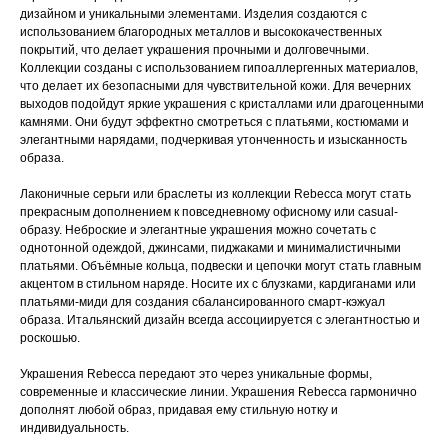
дизайном и уникальными элементами. Изделия создаются с
использованием благородных металлов и высококачественных
покрытий, что делает украшения прочными и долговечными.
Коллекции созданы с использованием гипоаллергенных материалов,
что делает их безопасными для чувствительной кожи. Для вечерних
выходов подойдут яркие украшения с кристаллами или драгоценными
камнями. Они будут эффектно смотреться с платьями, костюмами и
элегантными нарядами, подчеркивая утонченность и изысканность
образа.
Лаконичные серьги или браслеты из коллекции Rebecca могут стать
прекрасным дополнением к повседневному офисному или casual-
образу. Неброские и элегантные украшения можно сочетать с
однотонной одеждой, джинсами, пиджаками и минималистичными
платьями. Объёмные кольца, подвески и цепочки могут стать главным
акцентом в стильном наряде. Носите их с блузками, кардиганами или
платьями-миди для создания сбалансированного смарт-кэжуал
образа. Итальянский дизайн всегда ассоциируется с элегантностью и
роскошью.
Украшения Rebecca передают это через уникальные формы,
современные и классические линии. Украшения Rebecca гармонично
дополнят любой образ, придавая ему стильную нотку и
индивидуальность.