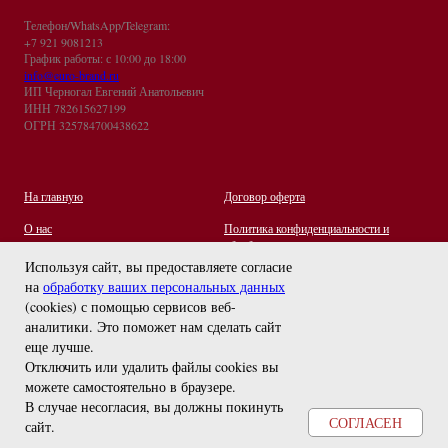
Телефон/WhatsApp/Telegram:
+7 921 9081213
График работы: с 10:00 до 18:00
info@euro-brand.ru
ИП Черногал Евгений Анатольевич
ИНН 782615627199
ОГРН 325784700438622
На главную
Договор оферта
О нас
Политика конфиденциальности и
обработки персональных данных
Контакты
Используя сайт, вы предоставляете согласие
на
обработку ваших персональных данных
Отзывы
(cookies) с помощью сервисов веб-
Оплата и Доставка
задайте вопрос
аналитики. Это поможет нам сделать сайт
Правила ухода за украшениями
еще лучше.
Отключить или удалить файлы cookies вы
можете самостоятельно в браузере
.
В случае несогласия, вы должны покинуть
СОГЛАСЕН
сайт.