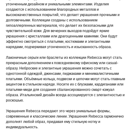
утонченным дизайном и уникальными элементами. Изделия
создаются с использованием благородных металлов и
высококачественных покрытий, что делает украшения прочными и
долговечными. Коллекции созданы с использованием
гипоаллергенных материалов, что делает их безопасными для
чувствительной кожи. Для вечерних выходов подойдут яркие
украшения с кристаллами или драгоценными камнями. Они будут
эффектно смотреться с платьями, костюмами и элегантными
нарядами, подчеркивая утонченность и изысканность образа.
Лаконичные серьги или браслеты из коллекции Rebecca могут стать
прекрасным дополнением к повседневному офисному или casual-
образу. Неброские и элегантные украшения можно сочетать с
однотонной одеждой, джинсами, пиджаками и минималистичными
платьями. Объёмные кольца, подвески и цепочки могут стать главным
акцентом в стильном наряде. Носите их с блузками, кардиганами или
платьями-миди для создания сбалансированного смарт-кэжуал
образа. Итальянский дизайн всегда ассоциируется с элегантностью и
роскошью.
Украшения Rebecca передают это через уникальные формы,
современные и классические линии. Украшения Rebecca гармонично
дополнят любой образ, придавая ему стильную нотку и
индивидуальность.