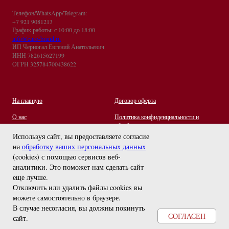
Телефон/WhatsApp/Telegram:
+7 921 9081213
График работы: с 10:00 до 18:00
info@euro-brand.ru
ИП Черногал Евгений Анатольевич
ИНН 782615627199
ОГРН 325784700438622
На главную
Договор оферта
О нас
Политика конфиденциальности и
обработки персональных данных
Контакты
Используя сайт, вы предоставляете согласие
на
обработку ваших персональных данных
Отзывы
(cookies) с помощью сервисов веб-
Оплата и Доставка
задайте вопрос
аналитики. Это поможет нам сделать сайт
Правила ухода за украшениями
еще лучше.
Отключить или удалить файлы cookies вы
можете самостоятельно в браузере
.
В случае несогласия, вы должны покинуть
СОГЛАСЕН
сайт.