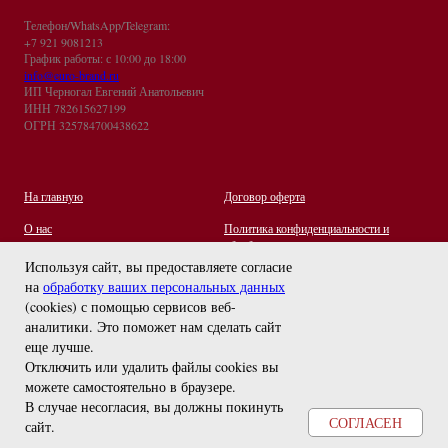
Телефон/WhatsApp/Telegram:
+7 921 9081213
График работы: с 10:00 до 18:00
info@euro-brand.ru
ИП Черногал Евгений Анатольевич
ИНН 782615627199
ОГРН 325784700438622
На главную
Договор оферта
О нас
Политика конфиденциальности и
обработки персональных данных
Контакты
Используя сайт, вы предоставляете согласие
на
обработку ваших персональных данных
Отзывы
(cookies) с помощью сервисов веб-
Оплата и Доставка
задайте вопрос
аналитики. Это поможет нам сделать сайт
Правила ухода за украшениями
еще лучше.
Отключить или удалить файлы cookies вы
можете самостоятельно в браузере
.
В случае несогласия, вы должны покинуть
СОГЛАСЕН
сайт.