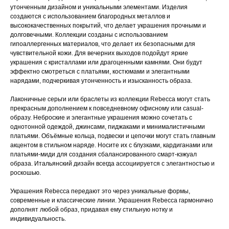
утонченным дизайном и уникальными элементами. Изделия
создаются с использованием благородных металлов и
высококачественных покрытий, что делает украшения прочными и
долговечными. Коллекции созданы с использованием
гипоаллергенных материалов, что делает их безопасными для
чувствительной кожи. Для вечерних выходов подойдут яркие
украшения с кристаллами или драгоценными камнями. Они будут
эффектно смотреться с платьями, костюмами и элегантными
нарядами, подчеркивая утонченность и изысканность образа.
Лаконичные серьги или браслеты из коллекции Rebecca могут стать
прекрасным дополнением к повседневному офисному или casual-
образу. Неброские и элегантные украшения можно сочетать с
однотонной одеждой, джинсами, пиджаками и минималистичными
платьями. Объёмные кольца, подвески и цепочки могут стать главным
акцентом в стильном наряде. Носите их с блузками, кардиганами или
платьями-миди для создания сбалансированного смарт-кэжуал
образа. Итальянский дизайн всегда ассоциируется с элегантностью и
роскошью.
Украшения Rebecca передают это через уникальные формы,
современные и классические линии. Украшения Rebecca гармонично
дополнят любой образ, придавая ему стильную нотку и
индивидуальность.