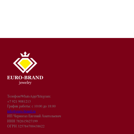
Телефон/WhatsApp/Telegram:
+7 921 9081213
График работы: с 10:00 до 18:00
info@euro-brand.ru
ИП Черногал Евгений Анатольевич
ИНН 782615627199
ОГРН 325784700438622