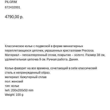
PILGRIM
672432001
4790,00
р.
Купить
Классическое колье с подвеской в форме миниатюрных
переплетающихся цепочек, украшенных кристаллами Preciosa.
Материал – гипоаллергенный сплав, покрытие – золото. Размер 38 см,
удлинительная цепочка 9 см. Ручная работа. Дания.
Колье-фаворит на все времена, сочетающий в себе классический
стиль и непринужденный образ.
материал: бижутерный сплав
пол: женский
тип: колье
lwh: 200x200x50 mm
Weight: 100 g