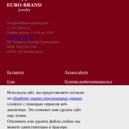
Телефон/WhatsApp/Telegram:
+7 921 9081213
График работы: с 10:00 до 18:00
info@euro-brand.ru
ИП Черногал Евгений Анатольевич
ИНН 782615627199
ОГРН 325784700438622
На главную
Договор оферта
О нас
Политика конфиденциальности и
обработки персональных данных
Контакты
Используя сайт, вы предоставляете согласие
на
обработку ваших персональных данных
Отзывы
(cookies) с помощью сервисов веб-
Оплата и Доставка
задайте вопрос
аналитики. Это поможет нам сделать сайт
Правила ухода за украшениями
еще лучше.
Отключить или удалить файлы cookies вы
можете самостоятельно в браузере
.