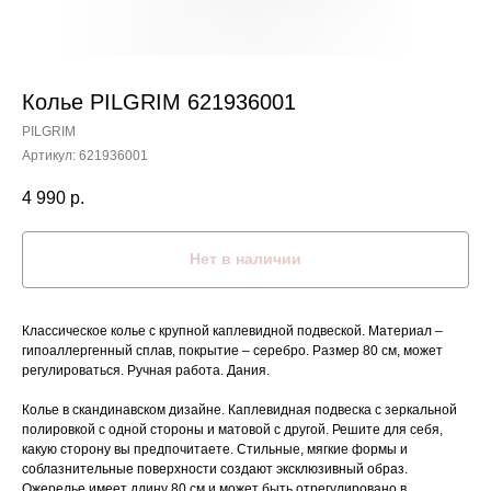
Колье PILGRIM 621936001
PILGRIM
Артикул:
621936001
4 990
р.
Нет в наличии
Классическое колье с крупной каплевидной подвеской. Материал –
гипоаллергенный сплав, покрытие – серебро. Размер 80 см, может
регулироваться. Ручная работа. Дания.
Колье в скандинавском дизайне. Каплевидная подвеска с зеркальной
полировкой с одной стороны и матовой с другой. Решите для себя,
какую сторону вы предпочитаете. Стильные, мягкие формы и
соблазнительные поверхности создают эксклюзивный образ.
Ожерелье имеет длину 80 см и может быть отрегулировано в