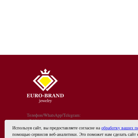
Телефон/WhatsApp/Telegram:
+7 921 9081213
График работы: с 10:00 до 18:00
Используя сайт, вы предоставляете согласие на
обработку ваших п
info@euro-brand.ru
помощью сервисов веб-аналитики. Это поможет нам сделать сайт 