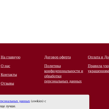
На главную
Договор оферта
Оплата и До
О нас
Политика
Правила ухо
конфиденциальности и
украшениям
Контакты
обработки
персональных данных
Отзывы
ерсональных данных
(cookies) с
еще лучше.