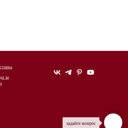
ставка
да за
и
задайте вопрос