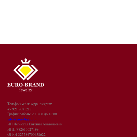
Телефон/WhatsApp/Telegram:
+7 921 9081213
График работы: с 10:00 до 18:00
info@euro-brand.ru
ИП Черногал Евгений Анатольевич
ИНН 782615627199
ОГРН 325784700438622