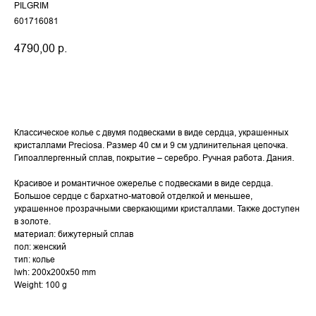
PILGRIM
601716081
4790,00
р.
Купить
Классическое колье с двумя подвесками в виде сердца, украшенных
кристаллами Preciosa. Размер 40 см и 9 см удлинительная цепочка.
Гипоаллергенный сплав, покрытие – серебро. Ручная работа. Дания.
Красивое и романтичное ожерелье с подвесками в виде сердца.
Большое сердце с бархатно-матовой отделкой и меньшее,
украшенное прозрачными сверкающими кристаллами. Также доступен
в золоте.
материал: бижутерный сплав
пол: женский
тип: колье
lwh: 200x200x50 mm
Weight: 100 g