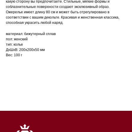
какую сторону вы предпочитаете. Стильные, мягкие формы и
соблазнительные поверхности создают эксклюзивный образ.
Ожерелье имеет длину 80 см и может быть отрегулировано в
соответствии с вашим декольте. Красивая и женственная классика,
способная украсить любой наряд.
материал: бижутерный сплав
пол: женский
тип: колье
ДxШxВ: 200x200x50 мм
Вес: 100 г