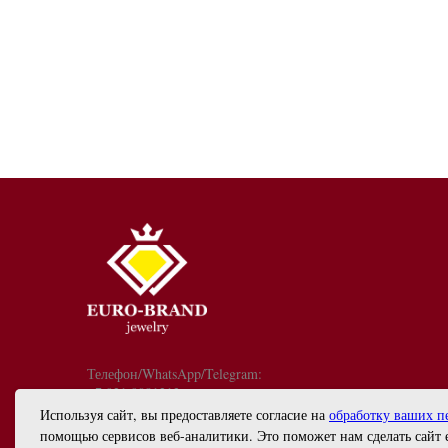
Телефон/WhatsApp/Telegram:
+7 921 9081213
График работы: с 10:00 до 18:00
Используя сайт, вы предоставляете согласие на
обработку ваших п
info@euro-brand.ru
помощью сервисов веб-аналитики. Это поможет нам сделать сайт 