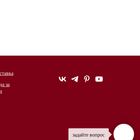
ставка
да за
и
задайте вопрос