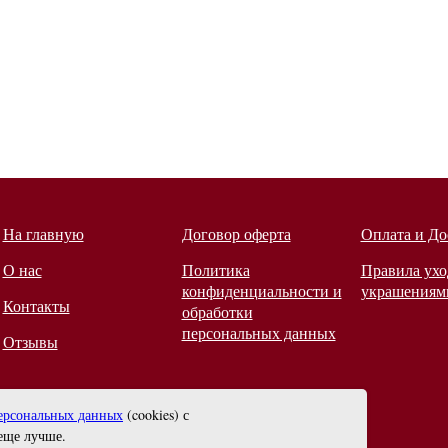
На главную
Договор оферта
Оплата и До
О нас
Политика
Правила ухо
конфиденциальности и
украшениям
Контакты
обработки
персональных данных
Отзывы
ерсональных данных
(cookies) с
еще лучше.