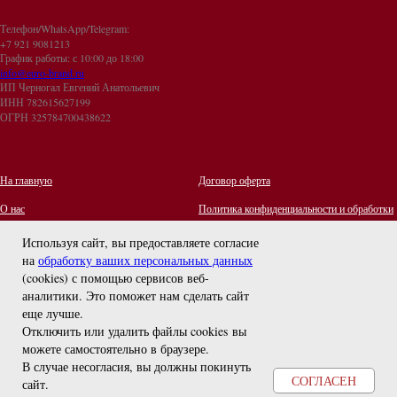
Телефон/WhatsApp/Telegram:
+7 921 9081213
График работы: с 10:00 до 18:00
info@euro-brand.ru
ИП Черногал Евгений Анатольевич
ИНН 782615627199
ОГРН 325784700438622
На главную
Договор оферта
О нас
Политика конфиденциальности и обработки
персональных данных
Контакты
Используя сайт, вы предоставляете согласие
на
обработку ваших персональных данных
Отзывы
(cookies) с помощью сервисов веб-
Оплата и Доставка
задайте вопрос
аналитики. Это поможет нам сделать сайт
Правила ухода за украшениями
еще лучше.
Отключить или удалить файлы cookies вы
можете самостоятельно в браузере
.
В случае несогласия, вы должны покинуть
СОГЛАСЕН
сайт.