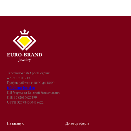
Телефон/WhatsApp/Telegram:
+7 921 9081213
График работы: с 10:00 до 18:00
info@euro-brand.ru
ИП Черногал Евгений Анатольевич
ИНН 782615627199
ОГРН 325784700438622
На главную
Договор оферта