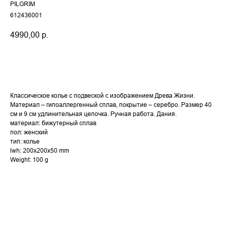
PILGRIM
612436001
4990,00
р.
Купить
Классическое колье с подвеской с изображением Древа Жизни.
Материал – гипоаллергенный сплав, покрытие – серебро. Размер 40
см и 9 см удлинительная цепочка. Ручная работа. Дания.
материал: бижутерный сплав
пол: женский
тип: колье
lwh: 200x200x50 mm
Weight: 100 g