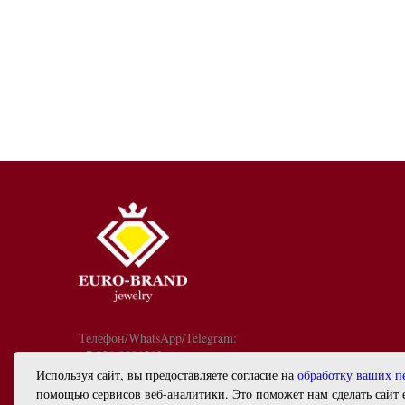
Телефон/WhatsApp/Telegram:
+7 921 9081213
График работы: с 10:00 до 18:00
Используя сайт, вы предоставляете согласие на
обработку ваших п
info@euro-brand.ru
помощью сервисов веб-аналитики. Это поможет нам сделать сайт 