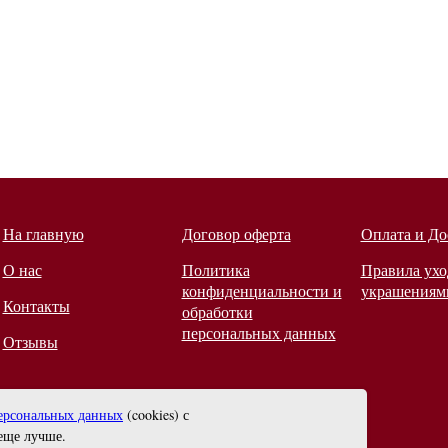
На главную
Договор оферта
Оплата и До
О нас
Политика
Правила ухо
конфиденциальности и
украшениям
Контакты
обработки
персональных данных
Отзывы
ерсональных данных
(cookies) с
еще лучше.