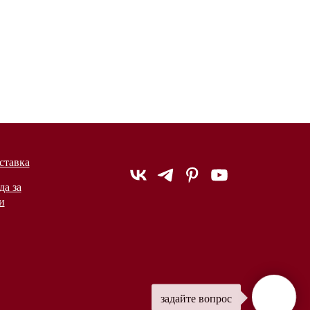
ставка
да за
и
задайте вопрос