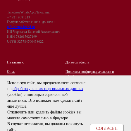
Телефон/WhatsApp/Telegram:
+7 921 9081213
График работы: с 10:00 до 18:00
info@euro-brand.ru
ИП Черногал Евгений Анатольевич
ИНН 782615627199
ОГРН 325784700438622
На главную
Договор оферта
О нас
Политика конфиденциальности и
обработки персональных данных
Контакты
Используя сайт, вы предоставляете согласие
на
обработку ваших персональных данных
Отзывы
(cookies) с помощью сервисов веб-
Оплата и Доставка
задайте вопрос
аналитики. Это поможет нам сделать сайт
Правила ухода за украшениями
еще лучше.
Отключить или удалить файлы cookies вы
можете самостоятельно в браузере
.
В случае несогласия, вы должны покинуть
СОГЛАСЕН
сайт.