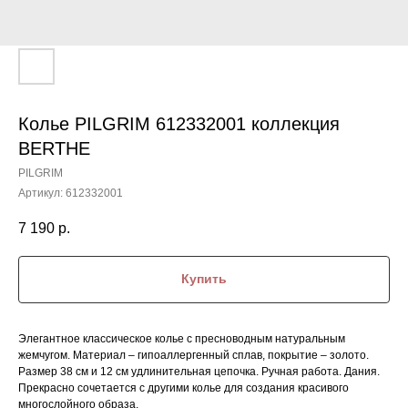
Колье PILGRIM 612332001 коллекция
BERTHE
PILGRIM
Артикул:
612332001
7 190
р.
Купить
Элегантное классическое колье с пресноводным натуральным
жемчугом. Материал – гипоаллергенный сплав, покрытие – золото.
Размер 38 см и 12 см удлинительная цепочка. Ручная работа. Дания.
Прекрасно сочетается с другими колье для создания красивого
многослойного образа.