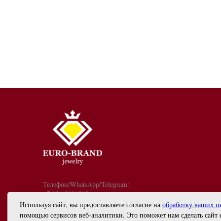
Телефон/WhatsApp/Telegram:
+7 921 9081213
График работы: с 10:00 до 18:00
Используя сайт, вы предоставляете согласие на
обработку ваших п
info@euro-brand.ru
помощью сервисов веб-аналитики. Это поможет нам сделать сайт 