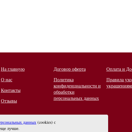
На главную
Договор оферта
Оплата и До
О нас
Политика
Правила ухо
конфиденциальности и
украшениям
Контакты
обработки
персональных данных
Отзывы
ерсональных данных
(cookies) с
еще лучше.