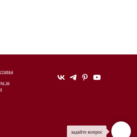
ставка
да за
и
задайте вопрос