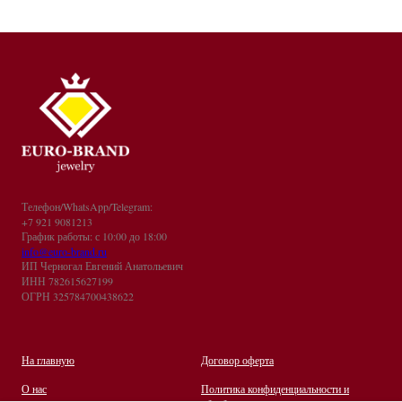
Телефон/WhatsApp/Telegram:
+7 921 9081213
График работы: с 10:00 до 18:00
info@euro-brand.ru
ИП Черногал Евгений Анатольевич
ИНН 782615627199
ОГРН 325784700438622
На главную
Договор оферта
О нас
Политика конфиденциальности и