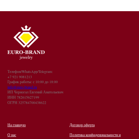
Телефон/WhatsApp/Telegram:
+7 921 9081213
График работы: с 10:00 до 18:00
info@euro-brand.ru
ИП Черногал Евгений Анатольевич
ИНН 782615627199
ОГРН 325784700438622
На главную
Договор оферта
О нас
Политика конфиденциальности и