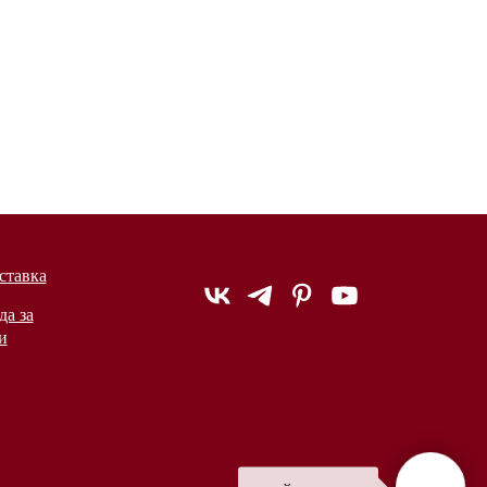
ставка
да за
и