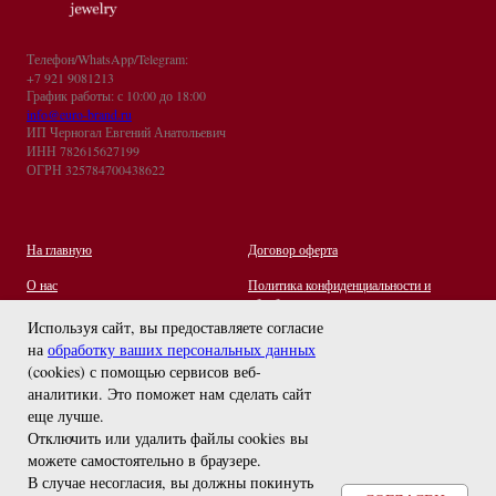
Телефон/WhatsApp/Telegram:
+7 921 9081213
График работы: с 10:00 до 18:00
info@euro-brand.ru
ИП Черногал Евгений Анатольевич
ИНН 782615627199
ОГРН 325784700438622
На главную
Договор оферта
О нас
Политика конфиденциальности и
обработки персональных данных
Контакты
Используя сайт, вы предоставляете согласие
на
обработку ваших персональных данных
Отзывы
(cookies) с помощью сервисов веб-
Оплата и Доставка
задайте вопрос
аналитики. Это поможет нам сделать сайт
Правила ухода за украшениями
еще лучше.
Отключить или удалить файлы cookies вы
можете самостоятельно в браузере
.
В случае несогласия, вы должны покинуть