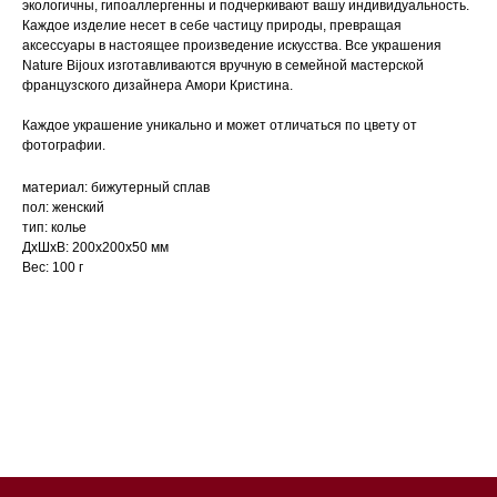
экологичны, гипоаллергенны и подчеркивают вашу индивидуальность.
Каждое изделие несет в себе частицу природы, превращая
аксессуары в настоящее произведение искусства. Все украшения
Nature Bijoux изготавливаются вручную в семейной мастерской
французского дизайнера Амори Кристина.
Каждое украшение уникально и может отличаться по цвету от
фотографии.
материал: бижутерный сплав
пол: женский
тип: колье
ДxШxВ: 200x200x50 мм
Вес: 100 г