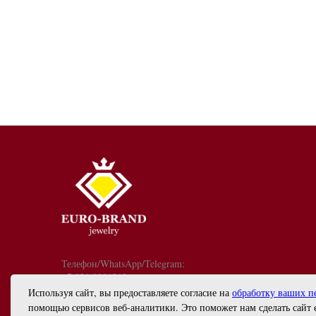
Телефон/WhatsApp/Telegram:
+7 921 9081213
График работы: с 10:00 до 18:00
Используя сайт, вы предоставляете согласие на
обработку ваших п
info@euro-brand.ru
помощью сервисов веб-аналитики. Это поможет нам сделать сайт 