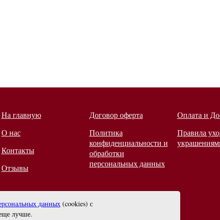
На главную
Договор оферта
Оплата и До
О нас
Политика
Правила ухо
конфиденциальности и
украшениям
Контакты
обработки
персональных данных
Отзывы
ерсональных данных
(cookies) с
еще лучше.