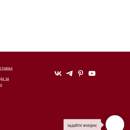
ставка
да за
и
задайте вопрос