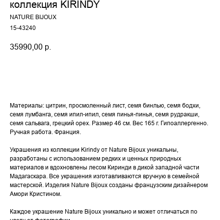
коллекция KIRINDY
NATURE BIJOUX
15-43240
35990,00
р.
Купить
Материалы: цитрин, просмоленный лист, семя бинлью, семя бодхи,
семя лумбанга, семя ипил-ипил, семя пинья-пинья, семя рудракши,
семя сальвага, грецкий орех. Размер 46 см. Вес 165 г. Гипоаллергенно.
Ручная работа. Франция.
Украшения из коллекции Kirindy от Nature Bijoux уникальны,
разработаны с использованием редких и ценных природных
материалов и вдохновлены лесом Киринди в дикой западной части
Мадагаскара. Все украшения изготавливаются вручную в семейной
мастерской. Изделия Nature Bijoux созданы французским дизайнером
Амори Кристином.
Каждое украшение Nature Bijoux уникально и может отличаться по