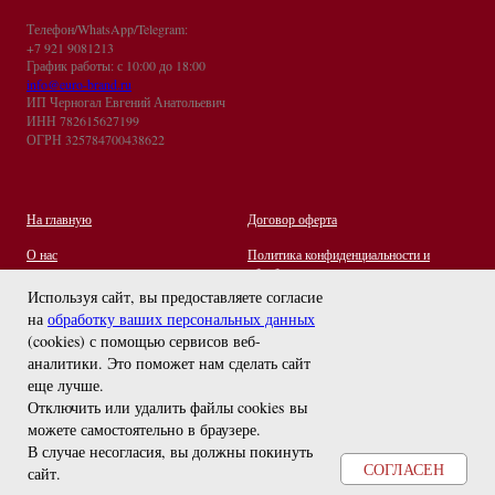
Телефон/WhatsApp/Telegram:
+7 921 9081213
График работы: с 10:00 до 18:00
info@euro-brand.ru
ИП Черногал Евгений Анатольевич
ИНН 782615627199
ОГРН 325784700438622
На главную
Договор оферта
О нас
Политика конфиденциальности и
обработки персональных данных
Контакты
Используя сайт, вы предоставляете согласие
на
обработку ваших персональных данных
Отзывы
(cookies) с помощью сервисов веб-
Оплата и Доставка
задайте вопрос
аналитики. Это поможет нам сделать сайт
Правила ухода за украшениями
еще лучше.
Отключить или удалить файлы cookies вы
можете самостоятельно в браузере
.
В случае несогласия, вы должны покинуть
СОГЛАСЕН
сайт.