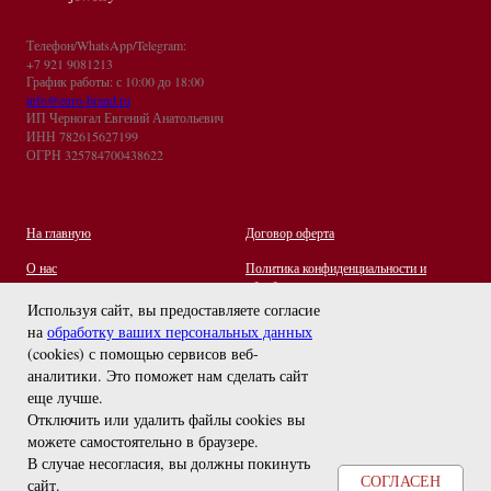
Телефон/WhatsApp/Telegram:
+7 921 9081213
График работы: с 10:00 до 18:00
info@euro-brand.ru
ИП Черногал Евгений Анатольевич
ИНН 782615627199
ОГРН 325784700438622
На главную
Договор оферта
О нас
Политика конфиденциальности и
обработки персональных данных
Контакты
Используя сайт, вы предоставляете согласие
на
обработку ваших персональных данных
Отзывы
(cookies) с помощью сервисов веб-
Оплата и Доставка
задайте вопрос
аналитики. Это поможет нам сделать сайт
Правила ухода за украшениями
еще лучше.
Отключить или удалить файлы cookies вы
можете самостоятельно в браузере
.
В случае несогласия, вы должны покинуть
СОГЛАСЕН
сайт.