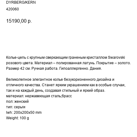
DYRBERG/KERN
420060
15190,00
р.
Купить
Колье-цепь с крупным сверкающим граненым кристаллом Swarovski
розового цвета. Материал – полированная латунь. Покрытие – золото.
Размер 42 см. Ручная работа. Гипоаллергенно. Дания.
Великолепное элегантное колье безукоризненного дизайна и
отличного качества. Станет ярким украшением как в особые случаи,
так и на каждый день, создавая стильный и яркий образ.
материал: нержавеющая сталь;брасс
пол: женский
тип: серьги
lwh: 200x200x50 mm
Weight: 100 g