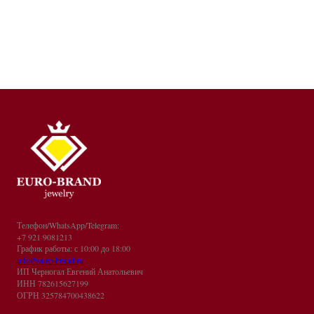
Телефон/WhatsApp/Telegram:
+7 921 9081213
График работы: с 10:00 до 18:00
info@euro-brand.ru
ИП Черногал Евгений Анатольевич
ИНН 782615627199
ОГРН 325784700438622