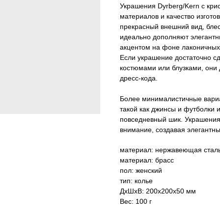
Украшения Dyrberg/Kern с кри
материалов и качество изготов
прекрасный внешний вид, блес
идеально дополняют элегантны
акцентом на фоне лаконичных,
Если украшение достаточно с
костюмами или блузками, они 
дресс-кода.
Более минималистичные вариа
такой как джинсы и футболки и
повседневный шик. Украшения 
внимание, создавая элегантны
материал: нержавеющая стал
материал: брасс
пол: женский
тип: колье
ДxШxВ: 200x200x50 мм
Вес: 100 г