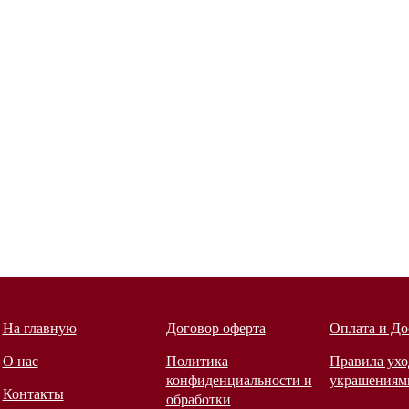
На главную
Договор оферта
Оплата и До
О нас
Политика
Правила ухо
конфиденциальности и
украшениям
Контакты
обработки