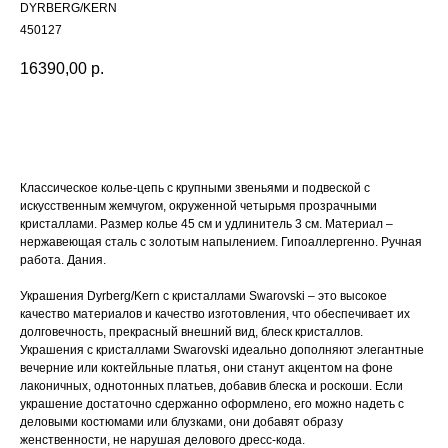
DYRBERG/KERN
450127
16390,00
р.
Купить
Классическое колье-цепь с крупными звеньями и подвеской с
искусственным жемчугом, окруженной четырьмя прозрачными
кристаллами. Размер колье 45 см и удлинитель 3 см. Материал –
нержавеющая сталь с золотым напылением. Гипоаллергенно. Ручная
работа. Дания.
Украшения Dyrberg/Kern с кристаллами Swarovski – это высокое
качество материалов и качество изготовления, что обеспечивает их
долговечность, прекрасный внешний вид, блеск кристаллов.
Украшения с кристаллами Swarovski идеально дополняют элегантные
вечерние или коктейльные платья, они станут акцентом на фоне
лаконичных, однотонных платьев, добавив блеска и роскоши. Если
украшение достаточно сдержанно оформлено, его можно надеть с
деловыми костюмами или блузками, они добавят образу
женственности, не нарушая делового дресс-кода.