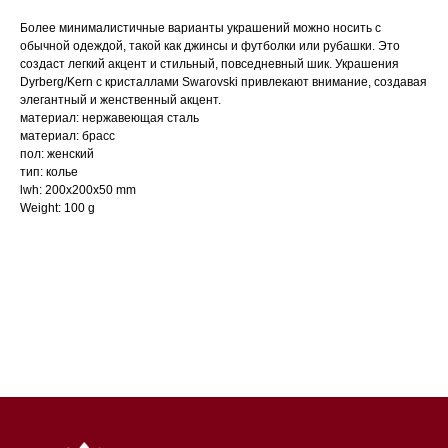
Более минималистичные варианты украшений можно носить с
обычной одеждой, такой как джинсы и футболки или рубашки. Это
создаст легкий акцент и стильный, повседневный шик. Украшения
Dyrberg/Kern с кристаллами Swarovski привлекают внимание, создавая
элегантный и женственный акцент.
материал: нержавеющая сталь
материал: брасс
пол: женский
тип: колье
lwh: 200x200x50 mm
Weight: 100 g