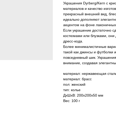
Украшения Dyrberg/Kern с кри
материалов и качество изготов
прекрасный внешний вид, блес
идеально дополняют элегантны
акцентом на фоне лаконичных,
Если украшение достаточно с
костюмами или блузками, они 
дресс-кода.
Более минималистичные вариа
такой как джинсы и футболки и
повседневный шик. Украшения 
внимание, создавая элегантны
материал: нержавеющая стал
материал: брасс
пол: женский
тип: колье
ДxШxВ: 200x200x50 мм
Вес: 100 г