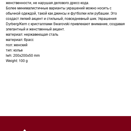
женственности, не нарушая делового дресс-кода.
Более минималистичные варианты украшений можно носить с
обычной одеждой, такой как джинсы и футболки или рубашки. Это
создаст легкий акцент и стильный, повседневный шик. Украшения
Dyrberg/Kern с кристаллами Swarovski привлекают внимание, создавая
элегантный и женственный акцент.
материал: нержавеющая сталь
материал: брасс
пол: женский
тип: колье
lwh: 200x200x50 mm
Weight: 100 g