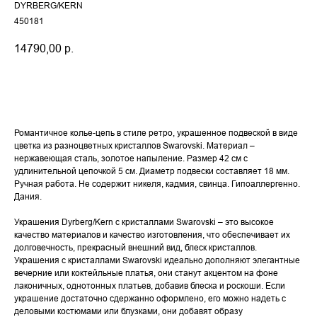
DYRBERG/KERN
450181
14790,00
р.
Купить
Романтичное колье-цепь в стиле ретро, украшенное подвеской в виде
цветка из разноцветных кристаллов Swarovski. Материал –
нержавеющая сталь, золотое напыление. Размер 42 см с
удлинительной цепочкой 5 см. Диаметр подвески составляет 18 мм.
Ручная работа. Не содержит никеля, кадмия, свинца. Гипоаллергенно.
Дания.
Украшения Dyrberg/Kern с кристаллами Swarovski – это высокое
качество материалов и качество изготовления, что обеспечивает их
долговечность, прекрасный внешний вид, блеск кристаллов.
Украшения с кристаллами Swarovski идеально дополняют элегантные
вечерние или коктейльные платья, они станут акцентом на фоне
лаконичных, однотонных платьев, добавив блеска и роскоши. Если
украшение достаточно сдержанно оформлено, его можно надеть с
деловыми костюмами или блузками, они добавят образу