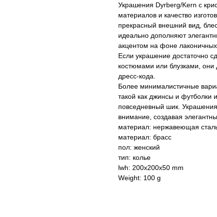
Украшения Dyrberg/Kern с кри
материалов и качество изготов
прекрасный внешний вид, блес
идеально дополняют элегантны
акцентом на фоне лаконичных,
Если украшение достаточно с
костюмами или блузками, они 
дресс-кода.
Более минималистичные вариа
такой как джинсы и футболки и
повседневный шик. Украшения 
внимание, создавая элегантны
материал: нержавеющая стал
материал: брасс
пол: женский
тип: колье
lwh: 200x200x50 mm
Weight: 100 g