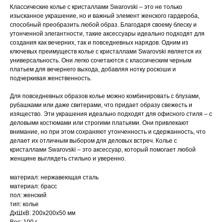
Классические колье с кристаллами Swarovski – это не только
изысканное украшение, но и важный элемент женского гардероба,
способный преобразить любой образ. Благодаря своему блеску и
утонченной элегантности, такие аксессуары идеально подходят для
создания как вечерних, так и повседневных нарядов. Одним из
ключевых преимуществ колье с кристаллами Swarovski является их
универсальность. Они легко сочетаются с классическим черным
платьем для вечернего выхода, добавляя нотку роскоши и
подчеркивая женственность.
Для повседневных образов колье можно комбинировать с блузами,
рубашками или даже свитерами, что придает образу свежесть и
изящество. Эти украшения идеально подходят для офисного стиля – с
деловыми костюмами или строгими платьями. Они привлекают
внимание, но при этом сохраняют утонченность и сдержанность, что
делает их отличным выбором для деловых встреч. Колье с
кристаллами Swarovski – это аксессуар, который помогает любой
женщине выглядеть стильно и уверенно.
материал: нержавеющая сталь
материал: брасс
пол: женский
тип: колье
ДxШxВ: 200x200x50 мм
Вес: 100 г