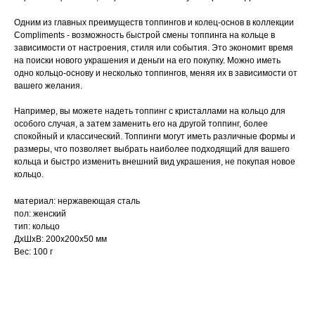
Одним из главных преимуществ топпингов и колец-основ в коллекции
Compliments - возможность быстрой смены топпинга на кольце в
зависимости от настроения, стиля или события. Это экономит время
на поиски нового украшения и деньги на его покупку. Можно иметь
одно кольцо-основу и несколько топпингов, меняя их в зависимости от
вашего желания.
Например, вы можете надеть топпинг с кристаллами на кольцо для
особого случая, а затем заменить его на другой топпинг, более
спокойный и классический. Топпинги могут иметь различные формы и
размеры, что позволяет выбрать наиболее подходящий для вашего
кольца и быстро изменить внешний вид украшения, не покупая новое
кольцо.
материал: нержавеющая сталь
пол: женский
тип: кольцо
ДxШxВ: 200x200x50 мм
Вес: 100 г