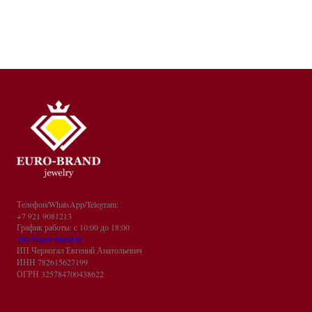
Телефон/WhatsApp/Telegram:
+7 921 9081213
График работы: с 10:00 до 18:00
info@euro-brand.ru
ИП Черногал Евгений Анатольевич
ИНН 782615627199
ОГРН 325784700438622