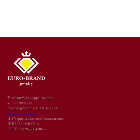
Телефон/WhatsApp/Telegram:
+7 921 9081213
График работы: с 10:00 до 18:00
info@euro-brand.ru
ИП Черногал Евгений Анатольевич
ИНН 782615627199
ОГРН 325784700438622