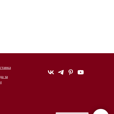
ставка
да за
и