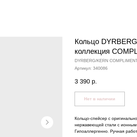
Кольцо DYRBERG/
коллекция COMP
DYRBERG/KERN COMPLIMEN
Артикул:
340086
3 390
р.
Нет в наличии
Кольцо-спейсер c оригинально
нержавеющей стали с ионным 
Гипоаллергенно. Ручная работ