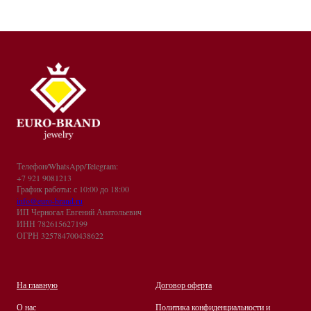
Телефон/WhatsApp/Telegram:
+7 921 9081213
График работы: с 10:00 до 18:00
info@euro-brand.ru
ИП Черногал Евгений Анатольевич
ИНН 782615627199
ОГРН 325784700438622
На главную
Договор оферта
О нас
Политика конфиденциальности и