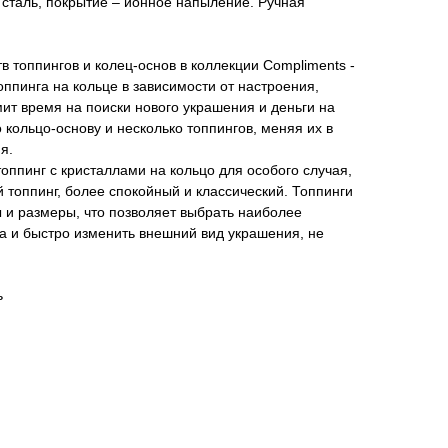
сталь, покрытие – ионное напыление. Ручная
 топпингов и колец-основ в коллекции Compliments -
ппинга на кольце в зависимости от настроения,
мит время на поиски нового украшения и деньги на
 кольцо-основу и несколько топпингов, меняя их в
я.
оппинг с кристаллами на кольцо для особого случая,
й топпинг, более спокойный и классический. Топпинги
 и размеры, что позволяет выбрать наиболее
а и быстро изменить внешний вид украшения, не
ь