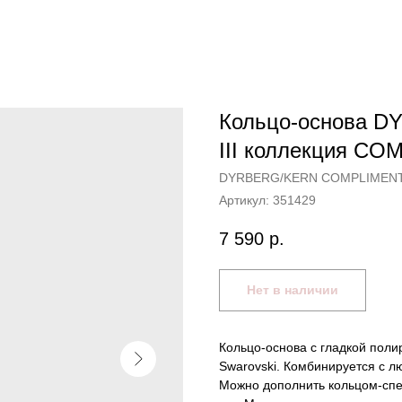
Кольцо-основа D
III коллекция C
DYRBERG/KERN COMPLIMEN
Артикул:
351429
7 590
р.
Нет в наличии
Кольцо-основа с гладкой пол
Swarovski. Комбинируется с 
Можно дополнить кольцом-сп