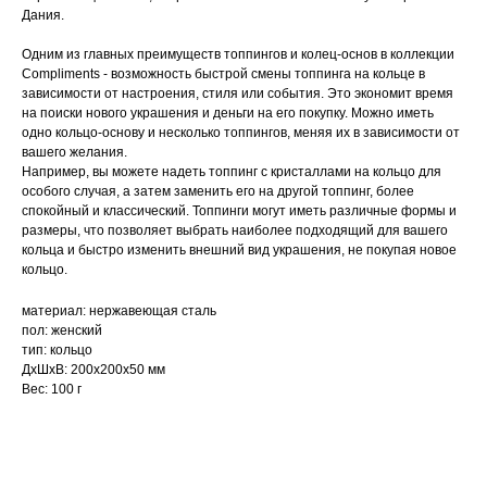
Дания.
Одним из главных преимуществ топпингов и колец-основ в коллекции
Compliments - возможность быстрой смены топпинга на кольце в
зависимости от настроения, стиля или события. Это экономит время
на поиски нового украшения и деньги на его покупку. Можно иметь
одно кольцо-основу и несколько топпингов, меняя их в зависимости от
вашего желания.
Например, вы можете надеть топпинг с кристаллами на кольцо для
особого случая, а затем заменить его на другой топпинг, более
спокойный и классический. Топпинги могут иметь различные формы и
размеры, что позволяет выбрать наиболее подходящий для вашего
кольца и быстро изменить внешний вид украшения, не покупая новое
кольцо.
материал: нержавеющая сталь
пол: женский
тип: кольцо
ДxШxВ: 200x200x50 мм
Вес: 100 г