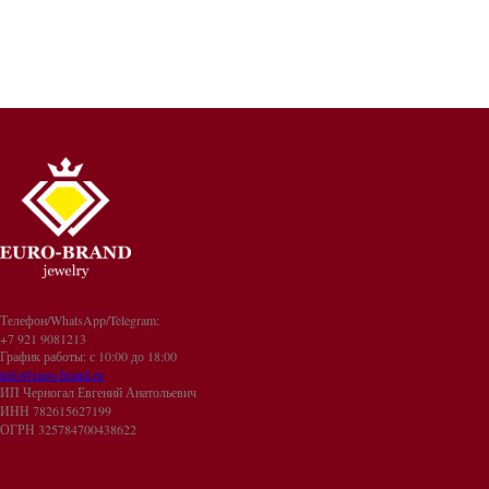
Телефон/WhatsApp/Telegram:
+7 921 9081213
График работы: с 10:00 до 18:00
info@euro-brand.ru
ИП Черногал Евгений Анатольевич
ИНН 782615627199
ОГРН 325784700438622