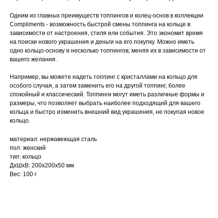
Одним из главных преимуществ топпингов и колец-основ в коллекции
Compliments - возможность быстрой смены топпинга на кольце в
зависимости от настроения, стиля или события. Это экономит время
на поиски нового украшения и деньги на его покупку. Можно иметь
одно кольцо-основу и несколько топпингов, меняя их в зависимости от
вашего желания.
Например, вы можете надеть топпинг с кристаллами на кольцо для
особого случая, а затем заменить его на другой топпинг, более
спокойный и классический. Топпинги могут иметь различные формы и
размеры, что позволяет выбрать наиболее подходящий для вашего
кольца и быстро изменить внешний вид украшения, не покупая новое
кольцо.
материал: нержавеющая сталь
пол: женский
тип: кольцо
ДxШxВ: 200x200x50 мм
Вес: 100 г