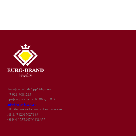
Телефон/WhatsApp/Telegram:
+7 921 9081213
График работы: с 10:00 до 18:00
info@euro-brand.ru
ИП Черногал Евгений Анатольевич
ИНН 782615627199
ОГРН 325784700438622