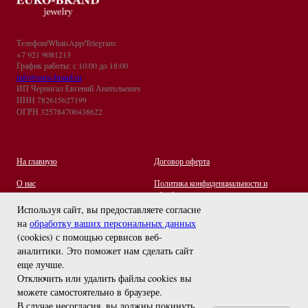
Телефон/WhatsApp/Telegram:
+7 921 9081213
График работы: с 10:00 до 18:00
info@euro-brand.ru
ИП Черногал Евгений Анатольевич
ИНН 782615627199
ОГРН 325784700438622
На главную
Договор оферта
О нас
Политика конфиденциальности и
обработки персональных данных
Контакты
Используя сайт, вы предоставляете согласие
на
обработку ваших персональных данных
Отзывы
(cookies) с помощью сервисов веб-
Оплата и Доставка
задайте вопрос
аналитики. Это поможет нам сделать сайт
Правила ухода за украшениями
еще лучше.
Отключить или удалить файлы cookies вы
можете самостоятельно в браузере
.
В случае несогласия, вы должны покинуть