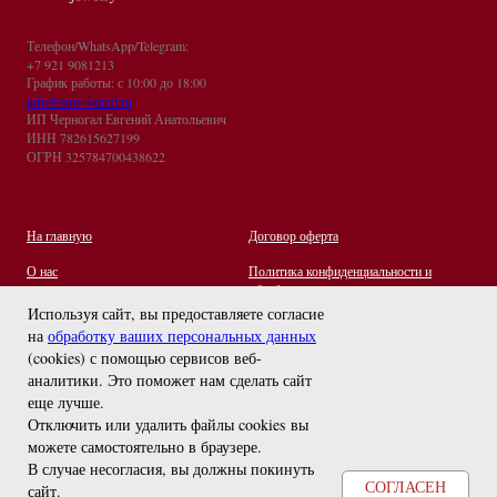
Телефон/WhatsApp/Telegram:
+7 921 9081213
График работы: с 10:00 до 18:00
info@euro-brand.ru
ИП Черногал Евгений Анатольевич
ИНН 782615627199
ОГРН 325784700438622
На главную
Договор оферта
О нас
Политика конфиденциальности и
обработки персональных данных
Контакты
Используя сайт, вы предоставляете согласие
на
обработку ваших персональных данных
Отзывы
(cookies) с помощью сервисов веб-
Оплата и Доставка
задайте вопрос
аналитики. Это поможет нам сделать сайт
Правила ухода за украшениями
еще лучше.
Отключить или удалить файлы cookies вы
можете самостоятельно в браузере
.
В случае несогласия, вы должны покинуть
СОГЛАСЕН
сайт.