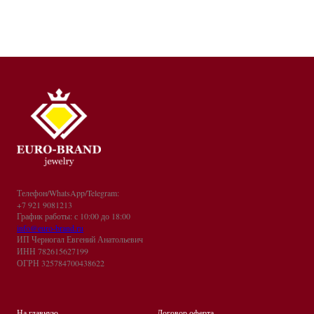
Телефон/WhatsApp/Telegram:
+7 921 9081213
График работы: с 10:00 до 18:00
info@euro-brand.ru
ИП Черногал Евгений Анатольевич
ИНН 782615627199
ОГРН 325784700438622
На главную
Договор оферта