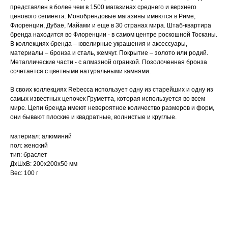
представлен в более чем в 1500 магазинах среднего и верхнего
ценового сегмента. Монобрендовые магазины имеются в Риме,
Флоренции, Дубае, Майами и еще в 30 странах мира. Штаб-квартира
бренда находится во Флоренции - в самом центре роскошной Тосканы.
В коллекциях бренда – ювелирные украшения и аксессуары,
материалы – бронза и сталь, жемчуг. Покрытие – золото или родий.
Металлические части - с алмазной огранкой. Позолоченная бронза
сочетается с цветными натуральными камнями.
В своих коллекциях Rebecca использует одну из старейших и одну из
самых известных цепочек Груметта, которая используется во всем
мире. Цепи бренда имеют невероятное количество размеров и форм,
они бывают плоские и квадратные, волнистые и круглые.
материал: алюминий
пол: женский
тип: браслет
ДxШxВ: 200x200x50 мм
Вес: 100 г