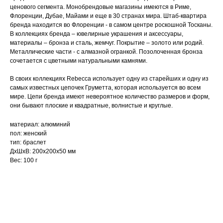
ценового сегмента. Монобрендовые магазины имеются в Риме,
Флоренции, Дубае, Майами и еще в 30 странах мира. Штаб-квартира
бренда находится во Флоренции - в самом центре роскошной Тосканы.
В коллекциях бренда – ювелирные украшения и аксессуары,
материалы – бронза и сталь, жемчуг. Покрытие – золото или родий.
Металлические части - с алмазной огранкой. Позолоченная бронза
сочетается с цветными натуральными камнями.
В своих коллекциях Rebecca использует одну из старейших и одну из
самых известных цепочек Груметта, которая используется во всем
мире. Цепи бренда имеют невероятное количество размеров и форм,
они бывают плоские и квадратные, волнистые и круглые.
материал: алюминий
пол: женский
тип: браслет
ДxШxВ: 200x200x50 мм
Вес: 100 г