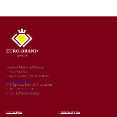
Телефон/WhatsApp/Telegram:
+7 921 9081213
График работы: с 10:00 до 18:00
info@euro-brand.ru
ИП Черногал Евгений Анатольевич
ИНН 782615627199
ОГРН 325784700438622
На главную
Договор оферта