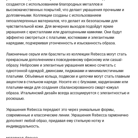
создаются с использованием благородных металлов и
высококачественных покрытий, что делает украшения прочными и
долговечными. Коллекции созданы с использованием
гипоаллергенных материалов, что делает их безопасными для
чувствительной кожи. Для вечерних выходов подойдут яркие
украшения с кристаллами или драгоценными камнями. Они будут
эффектно смотреться с платьями, костюмами и элегантными
нарядами, подчеркивая утонченность и изысканность образа.
Лаконичные серьги или браслеты из коллекции Rebecca могут стать
прекрасным дополнением к повседневному офисному или casual-
образу. Неброские и элегантные украшения можно сочетать с
однотонной одеждой, джинсами, пиджаками и минималистичными
платьями. Объёмные кольца, подвески и цепочки могут стать главным
акцентом в стильном наряде. Носите их с блузками, кардиганами или
платьями-миди для создания сбалансированного смарт-кэжуал
образа. Итальянский дизайн всегда ассоциируется с элегантностью и
роскошью.
Украшения Rebecca передают это через уникальные формы,
современные и классические линии. Украшения Rebecca гармонично
дополнят любой образ, придавая ему стильную нотку и
индивидуальность.
материал: бронза