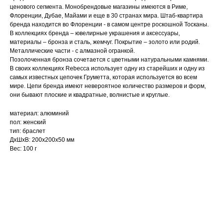
ценового сегмента. Монобрендовые магазины имеются в Риме,
Флоренции, Дубае, Майами и еще в 30 странах мира. Штаб-квартира
бренда находится во Флоренции - в самом центре роскошной Тосканы.
В коллекциях бренда – ювелирные украшения и аксессуары,
материалы – бронза и сталь, жемчуг. Покрытие – золото или родий.
Металлические части - с алмазной огранкой.
Позолоченная бронза сочетается с цветными натуральными камнями.
В своих коллекциях Rebecca использует одну из старейших и одну из
самых известных цепочек Груметта, которая используется во всем
мире. Цепи бренда имеют невероятное количество размеров и форм,
они бывают плоские и квадратные, волнистые и круглые.
материал: алюминий
пол: женский
тип: браслет
ДxШxВ: 200x200x50 мм
Вес: 100 г