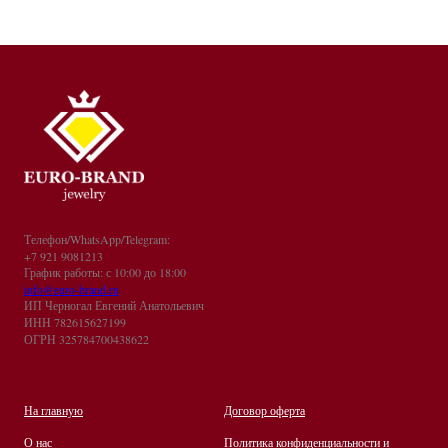
Телефон/WhatsApp/Telegram:
+7 921 9081213
График работы: с 10:00 до 18:00
info@euro-brand.ru
ИП Черногал Евгений Анатольевич
ИНН 782615627199
ОГРН 325784700438622
На главную
Договор оферта
О нас
Политика конфиденциальности и