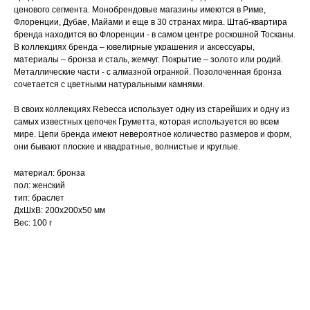
ценового сегмента. Монобрендовые магазины имеются в Риме,
Флоренции, Дубае, Майами и еще в 30 странах мира. Штаб-квартира
бренда находится во Флоренции - в самом центре роскошной Тосканы.
В коллекциях бренда – ювелирные украшения и аксессуары,
материалы – бронза и сталь, жемчуг. Покрытие – золото или родий.
Металлические части - с алмазной огранкой. Позолоченная бронза
сочетается с цветными натуральными камнями.
В своих коллекциях Rebecca использует одну из старейших и одну из
самых известных цепочек Груметта, которая используется во всем
мире. Цепи бренда имеют невероятное количество размеров и форм,
они бывают плоские и квадратные, волнистые и круглые.
материал: бронза
пол: женский
тип: браслет
ДxШxВ: 200x200x50 мм
Вес: 100 г