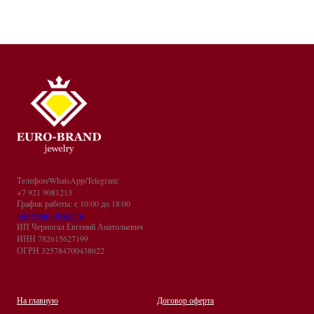
Телефон/WhatsApp/Telegram:
+7 921 9081213
График работы: с 10:00 до 18:00
info@euro-brand.ru
ИП Черногал Евгений Анатольевич
ИНН 782615627199
ОГРН 325784700438622
На главную
Договор оферта