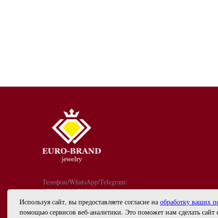
Телефон/WhatsApp/Telegram:
+7 921 9081213
График работы: с 10:00 до 18:00
Используя сайт, вы предоставляете согласие на
обработку ваших п
info@euro-brand.ru
помощью сервисов веб-аналитики. Это поможет нам сделать сайт 