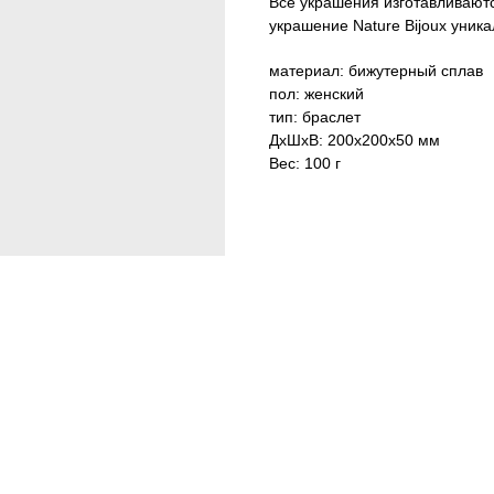
Все украшения изготавливают
украшение Nature Bijoux уник
материал: бижутерный сплав
пол: женский
тип: браслет
ДxШxВ: 200x200x50 мм
Вес: 100 г