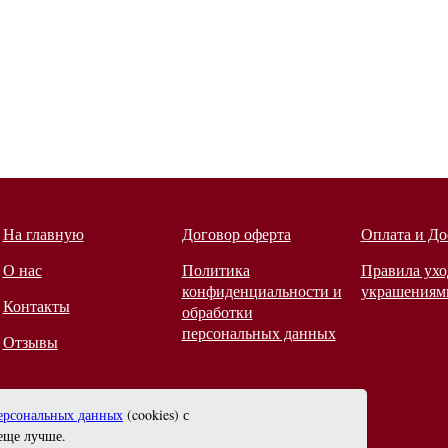
На главную
Договор оферта
Оплата и До
О нас
Политика
Правила ухо
конфиденциальности и
украшениям
Контакты
обработки
персональных данных
Отзывы
ерсональных данных
(cookies) с
еще лучше.