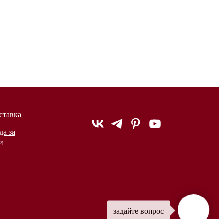
ставка
да за
и
задайте вопрос